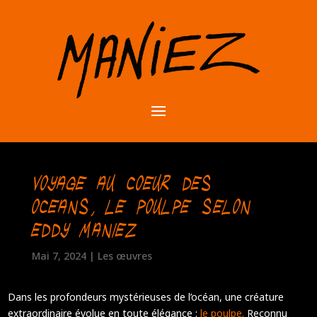
Voyage au coeur des
oceans, le poulpe selon
Eddy Maniez
Mai 7, 2024
|
Les œuvres
Dans les profondeurs mystérieuses de l’océan, une créature
extraordinaire évolue en toute élégance :
le poulpe.
Reconnu