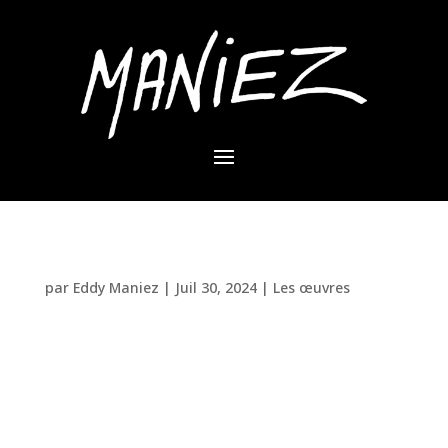
La Tortue Multicolore d’Eddy Maniez
par
Eddy Maniez
|
Juil 30, 2024
|
Les œuvres
Eddy Maniez, célèbre pour ses sculptures
animalières uniques, nous émerveille une fois de
plus avec sa nouvelle création : la tortue
multicolore. Cette œuvre incarne parfaitement les
thèmes chers à l’artiste, à savoir la persévérance, la
liberté et la paix. Un symbole...