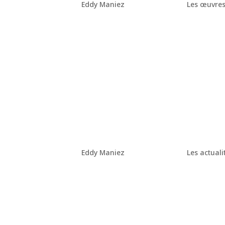
par
Eddy Maniez
|
Août 29, 2024
|
Les œuvre
Eddy Maniez, a récemment achevé une nouvell
sculpture monumentale, de 2,50 mètres de hau
design de luxe. De la conception a la realisatio
The art of si
swarovski
par
Eddy Maniez
|
Août 19, 2024
|
Les actuali
Du 20 au 23 juin 2024, la Vision XR Gallery en 
français Eddy Maniez. Connu pour ses sculptu
offert une expérience visuelle et...