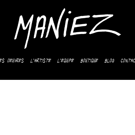
es oeuvres
L’artiste
L’equipe
Boutique
Blog
Conta
amborghini signé