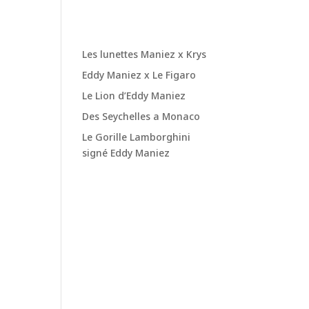
Posts
 le
Les lunettes Maniez x Krys
Eddy Maniez x Le Figaro
Le Lion d’Eddy Maniez
Des Seychelles a Monaco
Le Gorille Lamborghini
signé Eddy Maniez
Recent
Comme
z a
nts