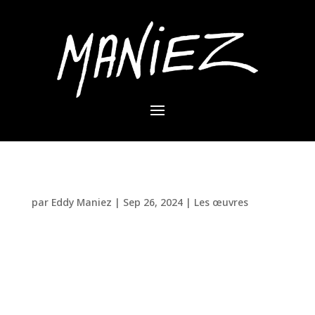
Le Lion d’Eddy Maniez
par
Eddy Maniez
|
Sep 26, 2024
|
Les œuvres
Lorsque vous imaginez un lion, la première chose
qui vous vient à l’esprit est sans doute son
caractère imposant et sa force brute. Mais dans sa
nouvelle œuvre, Eddy Maniez a décidé de jouer avec
ces perceptions. Fasciné par les valeurs du lion :
charismatique,...