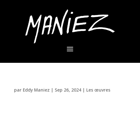
Le Lion d’Eddy Maniez
par
Eddy Maniez
|
Sep 26, 2024
|
Les œuvres
Lorsque vous imaginez un lion, la première chose
qui vous vient à l’esprit est sans doute son
caractère imposant et sa force brute. Mais dans sa
nouvelle œuvre, Eddy Maniez a décidé de jouer avec
ces perceptions. Fasciné par les valeurs du lion :
charismatique,...